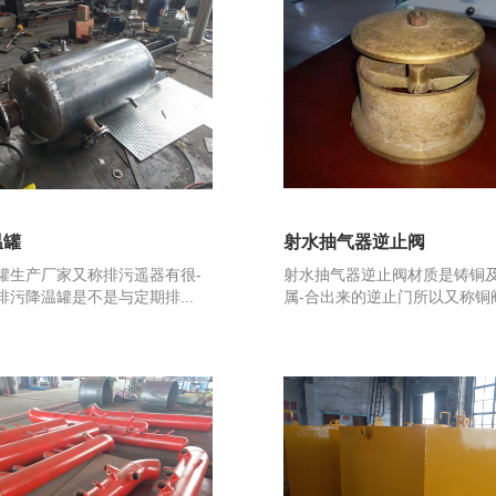
温罐
射水抽气器逆止阀
罐生产厂家又称排污遥器有很-
射水抽气器逆止阀材质是铸铜
排污降温罐是不是与定期排...
属-合出来的逆止门所以又称铜阀,