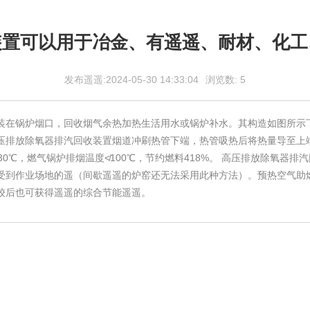
装置可以用于冶金、有遥遥、耐材、化工
发布遥遥:2024-05-30 14:33:04
浏览数:
5
装在锅炉烟口，回收烟气余热加热生活用水或锅炉补水。其构造如图所示
压排放除氧器排汽回收装置烟道冲刷热管下端，热管吸热后将热量导至上
0℃，燃气锅炉排烟温度≮100℃，节约燃料418%。 高压排放除氧器
受到作业场地的遥（间歇遥遥的炉窑还无法采用此种方法）。预热空气助
较后也可获得遥遥的综合节能遥遥。