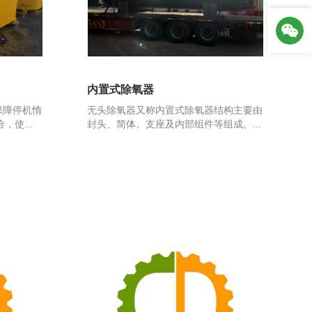
内置式除氧器
保障停机惰
无头除氧器又称内置式除氧器结构主要由
使...
封头、简体、支座及内部组件等组成。...