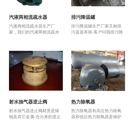
汽液两相流疏水器
排污降温罐
汽液两相流疏水器生产厂
排污降温罐生产厂家又称排
家，我们的汽液两相流疏水
污遥器有很-客户问我排污降
器又称汽液两相流自动调
温罐是不是与定期排...
节...
射水抽气器逆止阀
热力除氧器
射水抽气器逆止阀材质是铸
热力除氧器有高位热力除氧
铜及其它金属-合出来的逆止
器和低位热力除氧器是锅炉
门所以又称铜阀,射水...
及供热系统关键设备之-...