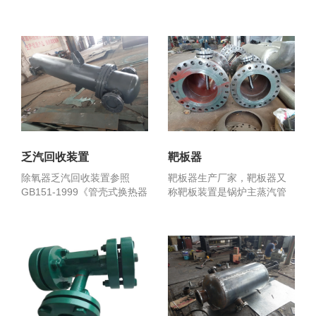
空水遥器又称空...
置-的主要配件，胶球泵...
乏汽回收装置
靶板器
除氧器乏汽回收装置参照
靶板器生产厂家，靶板器又
GB151-1999《管壳式换热器
称靶板装置是锅炉主蒸汽管
和》和《电力建...
道吹扫及过热器，再热器...