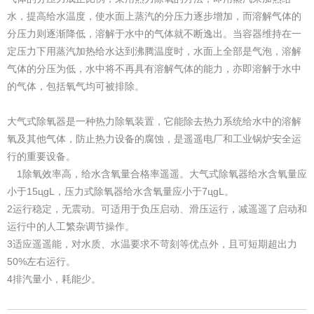
水，提高给水温度，使水面上蒸汽的分压力逐步增加，而溶解气体的
分压力则逐渐降低，溶解于水中的气体就不断逸出。当容器维持在一
定压力下用蒸汽加热给水达到沸腾温度时，水面上全部是气泡，溶解
气体的分压为低，水中将不再具有溶解气体的能力，亦即溶解于水中
的气体，包括氧气均可被排除。
大气式除氧器是一种热力除氧装置，它能除去热力系统给水中的溶解
氧及其他气体，防止热力设备的腐蚀，是遥遥电厂和工业锅炉安全运
行的重要设备。
1除氧效率高，给水含氧量合格率遥遥。大气式除氧器给水含氧量应
小于15цɡL，压力式除氧器给水含氧量应小于7цɡL。
2运行稳定，无震动。可适用于负压启动、滑压运行，减遥遥了启动和
运行中的人工繁杂调节操作。
3适应遥遥能，对水质、水温要求不苛刻等优点外，且可短期超出力
50%左右运行。
4排汽量小，耗能少。